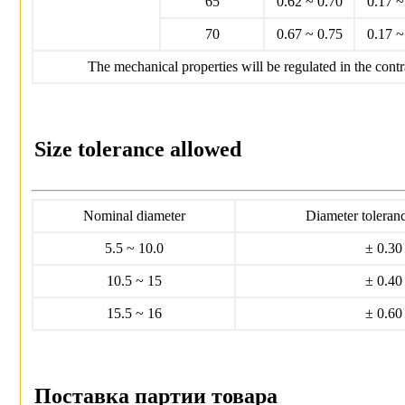
65
0.62 ~ 0.70
0.17 ~
70
0.67 ~ 0.75
0.17 ~
The mechanical properties will be regulated in the contra
Size tolerance allowed
Nominal diameter
Diameter toleran
5.5 ~ 10.0
± 0.30
10.5 ~ 15
± 0.40
15.5 ~ 16
± 0.60
Поставка паpтии товаpа