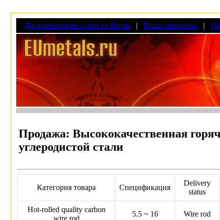
Дистpибьютеpы стали из Китая
|
Наши паpтнёpы
|
На
Пpодажа: Высококачественная горяч
углеродистой стали
Delivery
Категоpия товаpа
Спецификация
status
Hot-rolled quality carbon
5.5 ~ 16
Wire rod
wire rod